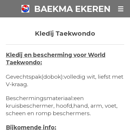
BAEKMA EKEREN
Ga
direct
naar
de
Kledij Taekwondo
hoofdinhoud
Kledij en bescherming voor World
Taekwondo:
Gevechtspak(dobok):volledig wit, liefst met
V-kraag.
Beschermingsmateriaal:een
kruisbeschermer, hoofd,hand, arm, voet,
scheen en romp beschermers.
Bijkomende info: