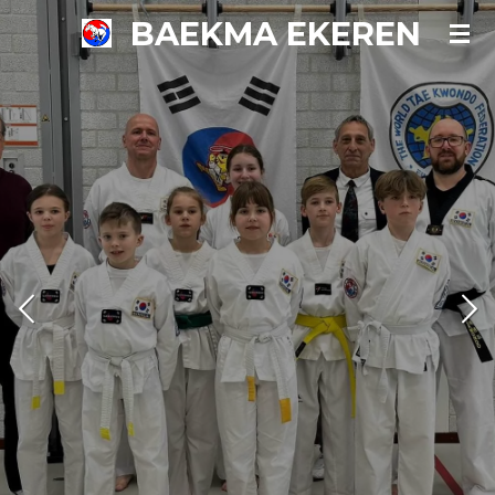
BAEKMA EKEREN
Ga
direct
naar
de
hoofdinhoud